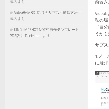
匿名
より
前置き
VideoByte BD-DVD のサブスク解除方法
に
Vide
匿名
より
私の場合
（自分
KING JIM “SHOT NOTE” 自作テンプレート
うかも
PDF版
に
Danieldem
より
サブス
1.メ
に飛び