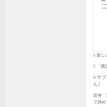
4.新
5.「
6.サ
ん）
追伸：
で諦め