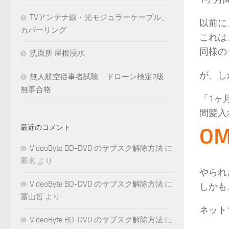
TVアンテナ線・光モジュラーケーブル、
以前に
カバーリング
これは
同様の
洗面所 屋根浸水
が、
無人航空従事者試験 ドローン検定2級
無事合格
「1ヶ
間髪入
最近のコメント
O
VideoByte BD-DVD のサブスク解除方法
に
匿名
より
やられ
VideoByte BD-DVD のサブスク解除方法
に
しかも
冨山哲
より
ネット
VideoByte BD-DVD のサブスク解除方法
に