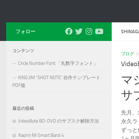
フォロー
SHINAG
コンテンツ
ブログ
2
Vid
Circle Number Font 「丸数字フォント」
マ
KING JIM “SHOT NOTE” 自作テンプレート
PDF版
サ
最近の投稿
先月、急
永久ラ
VideoByte BD-DVD のサブスク解除方法
ずっと
Xiaomi Mi Smart Band 4
1ヶ月