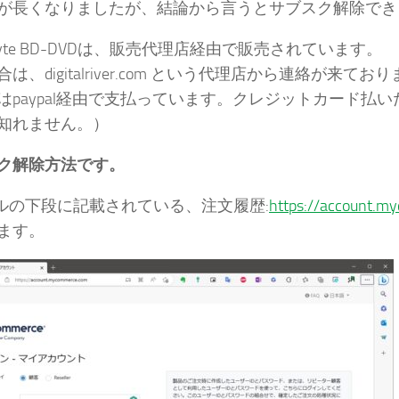
が長くなりましたが、結論から言うとサブスク解除でき
oByte BD-DVDは、販売代理店経由で販売されています。
は、digitalriver.com という代理店から連絡が来てお
はpaypal経由で支払っています。クレジットカード払
知れません。）
ク解除方法です。
ールの下段に記載されている、注文履歴:
https://account.m
ます。