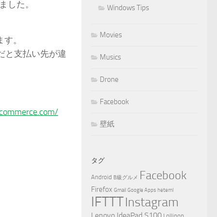
ました。
Windows Tips
Movies
ります。
いだと支払い先が違
Musics
Drone
Facebook
ycommerce.com/
壁紙
タグ
Facebook
Android
B級グルメ
Firefox
Gmail
Google Apps
heteml
IFTTT
Instagram
Lenovo IdeaPad S100
Lollipop