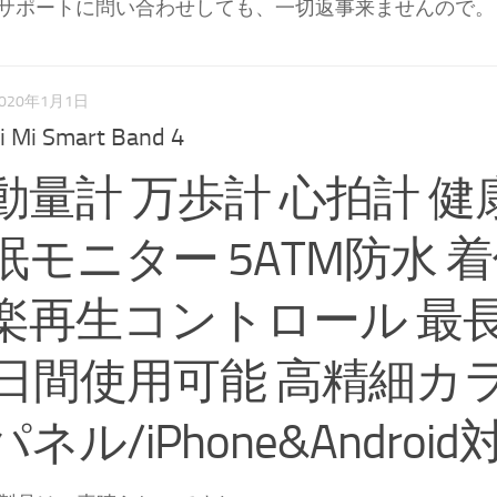
ートに問い合わせしても、一切返事来ませんので。
020年1月1日
i Mi Smart Band 4
動量計 万歩計 心拍計 健
眠モニター 5ATM防水 
楽再生コントロール 最
0日間使用可能 高精細カ
パネル/iPhone&Android