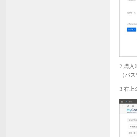
2.購
（パス
3.右