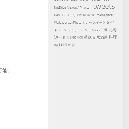
tweets
Nexus7
NetDrive
Phantom
UAV
USBメモリ
VirtualBox
VLC media player
Wallpaper
zenPhoto
カレー
スイーツ
ダイヤ
北海
ドローン
メモリ
ライター
ルパン三世
道
料理
壁紙
居酒屋
十勝
吉野家
地震
女
斬鉄剣
選挙
髪
可能）