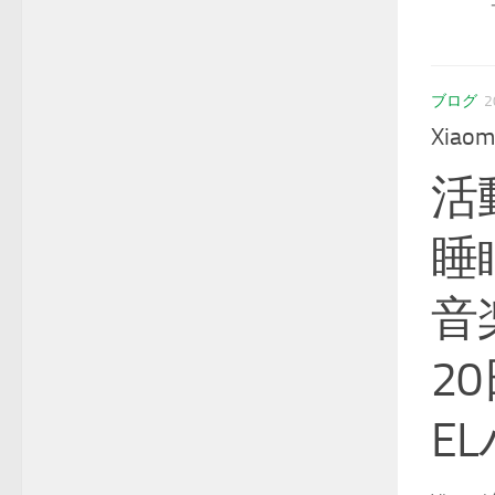
サポ
ブログ
2
Xiaom
活
睡
音
2
EL