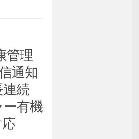
康管理
着信通知
長連続
ラー有機
対応