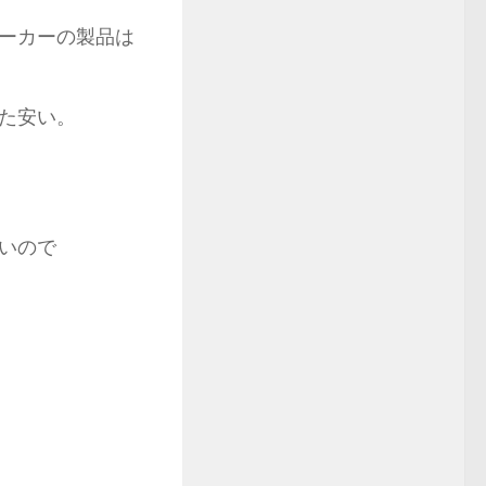
ーカーの製品は
。
た安い。
いので