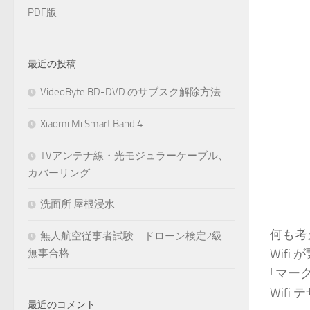
PDF版
最近の投稿
VideoByte BD-DVD のサブスク解除方法
Xiaomi Mi Smart Band 4
TVアンテナ線・光モジュラーケーブル、
カバーリング
洗面所 屋根浸水
何も考え
無人航空従事者試験 ドローン検定2級
Wif
無事合格
! マー
Wif
最近のコメント