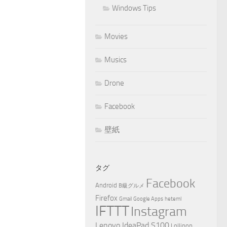
Windows Tips
Movies
Musics
Drone
Facebook
壁紙
タグ
Facebook
Android
B級グルメ
Firefox
Gmail
Google Apps
heteml
IFTTT
Instagram
Lenovo IdeaPad S100
Lollipop