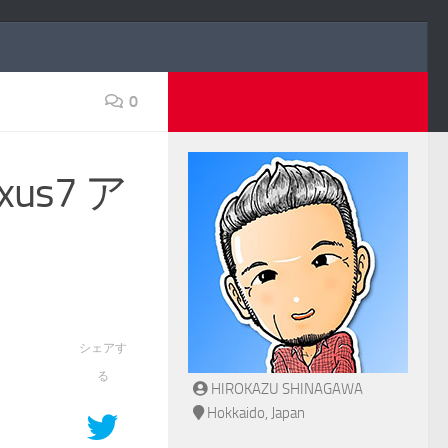
0
exus7 ア
シェアす
る
HIROKAZU SHINAGAWA
Hokkaido, Japan