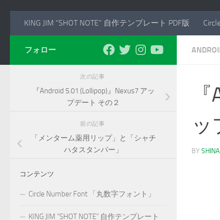
KING JIM “SHOT NOTE” 自作テンプレート PDF版
Cir
フォロー
ANDROI
次の記事
『An
『Android 5.01 (Lollipop)』Nexus7 アッ
プデート その２
ッ
前の記事
「メンターム薬用リップ」と「シャチ
ハタスタンパー」
BY
SHIN
コンテンツ
Circle Number Font 「丸数字フォント」
KING JIM “SHOT NOTE” 自作テンプレート