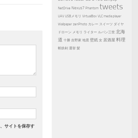
tweets
Nexus7
NetDrive
Phantom
UAV
USBメモリ
VirtualBox
VLC media player
Wallpaper
zenPhoto
カレー
スイーツ
ダイヤ
北海
ドローン
メモリ
ライター
ルパン三世
道
料理
壁紙
居酒屋
十勝
吉野家
地震
女
斬鉄剣
選挙
髪
、サイトを保存す