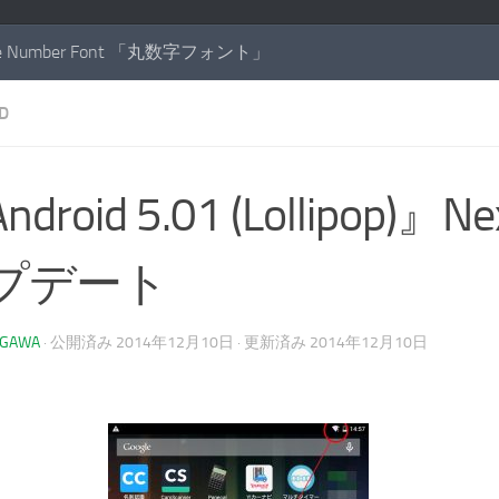
cle Number Font 「丸数字フォント」
D
droid 5.01 (Lollipop)』N
プデート
AGAWA
· 公開済み
2014年12月10日
· 更新済み
2014年12月10日