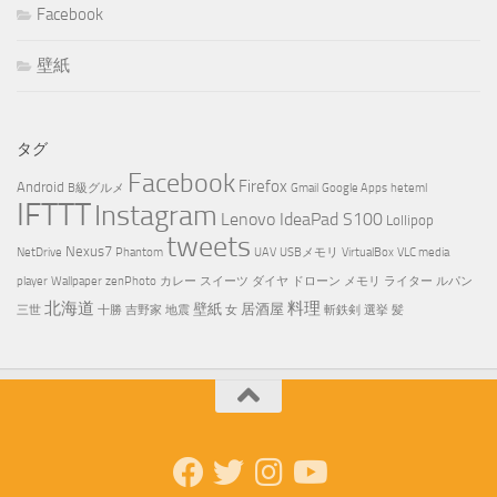
Facebook
壁紙
タグ
Facebook
Firefox
Android
B級グルメ
Gmail
Google Apps
heteml
IFTTT
Instagram
Lenovo IdeaPad S100
Lollipop
tweets
Nexus7
NetDrive
Phantom
UAV
USBメモリ
VirtualBox
VLC media
player
Wallpaper
zenPhoto
カレー
スイーツ
ダイヤ
ドローン
メモリ
ライター
ルパン
北海道
料理
壁紙
居酒屋
三世
十勝
吉野家
地震
女
斬鉄剣
選挙
髪