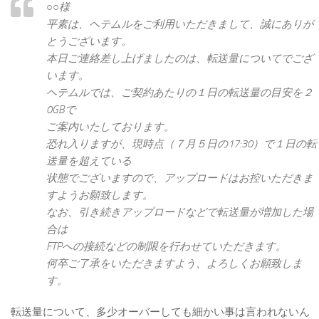
○○様
平素は、ヘテムルをご利用いただきまして、誠にありが
とうございます。
本日ご連絡差し上げましたのは、転送量についてでござ
います。
ヘテムルでは、ご契約あたりの１日の転送量の目安を２
0GBで
ご案内いたしております。
恐れ入りますが、現時点（７月５日の17:30）で１日の転
送量を超えている
状態でございますので、アップロードはお控いただきま
すようお願致します。
なお、引き続きアップロードなどで転送量が増加した場
合は
FTPへの接続などの制限を行わせていただきます。
何卒ご了承をいただきますよう、よろしくお願致しま
す。
転送量について、多少オーバーしても細かい事は言われないん