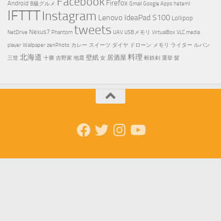
Facebook
Firefox
Android
B級グルメ
Gmail
Google Apps
heteml
IFTTT
Instagram
Lenovo IdeaPad S100
Lollipop
tweets
Nexus7
NetDrive
Phantom
UAV
USBメモリ
VirtualBox
VLC media
player
Wallpaper
zenPhoto
カレー
スイーツ
ダイヤ
ドローン
メモリ
ライター
ルパン
北海道
料理
壁紙
居酒屋
三世
十勝
吉野家
地震
女
斬鉄剣
選挙
髪