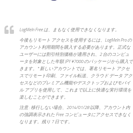
LogMeIn Free は、まもなく使用できなくなります。
今後もリモート アクセスを使用するには、LogMeIn Pro の
アカウント利用期間を購入する必要があります。正式な
ユーザーには割引特別価格が適用され、2 台のコンピュ
ータを対象とした年額 JPY ¥7000 のパッケージから購入で
きます。* 新しいアカウントでは、署名リモート アクセ
スでリモート印刷、ファイル転送、クラウド データ アク
セスなどのプレミアム機能やデスクトップおよびモバイ
ル アプリを使用して、これまで以上に快適な実行環境を
楽しむことができます。
注意 : 移行しない場合、2014/01/28 以降、アカウント内
の強調表示された Free コンピュータにアクセスできなく
なります。残り 7 日です。