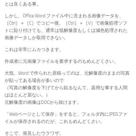
とは良くある事。
しかし、Office Word ファイル中に含まれる画像データを、
［Ctrl］＋［C］でコピー後、［Ctrl］＋［V］で画像処理ソフ
トに貼り付けても、通常は低解像度もしくは減色処理された
画像データしか取得できない。
これは非常にムカつきます。
作成者に元画像ファイルを要求するのもめんどくさい。
大抵、Word で作られた原稿ってのは、元解像度のままの写真
が貼ってある場合が多いので
（写真の解像度を下げてから貼るなんて、器用な事する人間
はほとんど居ない。）
元解像度の画像はDOCから抜けます。
「Webページとして保存」をすると、フォルダ内にJPEGファ
イルが保存されるのだが、これもめんどくさい。
そこで、発見したウラワザ。