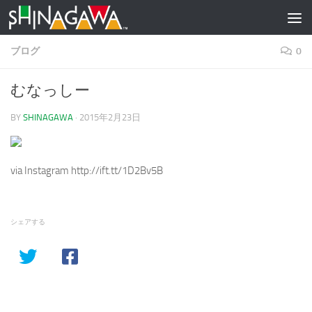
コンテンツへスキップ
ブログ
0
むなっしー
BY
SHINAGAWA
·
2015年2月23日
via Instagram http://ift.tt/1D2Bv5B
シェアする