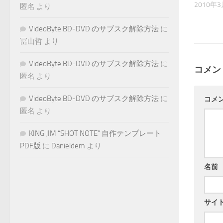
2010年
匿名
より
VideoByte BD-DVD のサブスク解除方法
に
冨山哲
より
VideoByte BD-DVD のサブスク解除方法
に
コメン
匿名
より
VideoByte BD-DVD のサブスク解除方法
に
コメ
匿名
より
KING JIM “SHOT NOTE” 自作テンプレート
PDF版
に
Danieldem
より
名前
サイ