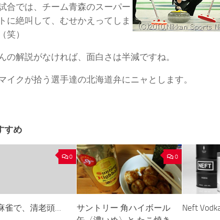
試合では、チーム青森のスーパー
トに絶叫して、むせかえってしま
（笑）
んの解説がなければ、面白さは半減ですね。
マイクが拾う選手達の北海道弁にニャとします。
すすめ
0
0
麻雀で、清老頭…
サントリー 角ハイボール
Neft Vodk
缶〈濃いめ〉と たこ焼き