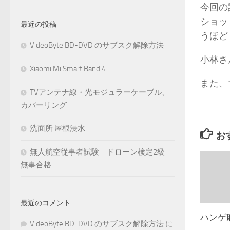
今回の
ショッ
最近の投稿
うほど
VideoByte BD-DVD のサブスク解除方法
小林さ
Xiaomi Mi Smart Band 4
また、
TVアンテナ線・光モジュラーケーブル、
カバーリング
洗面所 屋根浸水
お
無人航空従事者試験 ドローン検定2級
無事合格
最近のコメント
ハンゲ
VideoByte BD-DVD のサブスク解除方法
に