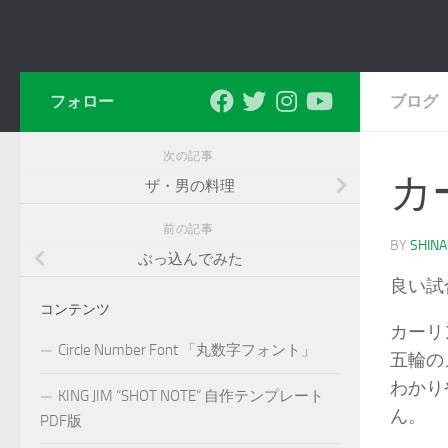
フォロー
ブログ
次の記事
カ
ザ・男の料理
前の記事
BY
SHIN
ぶっ込んでみた
良い試
コンテンツ
カーリ
Circle Number Font 「丸数字フォント」
五輪の
わかり
KING JIM “SHOT NOTE” 自作テンプレート
ん。
PDF版