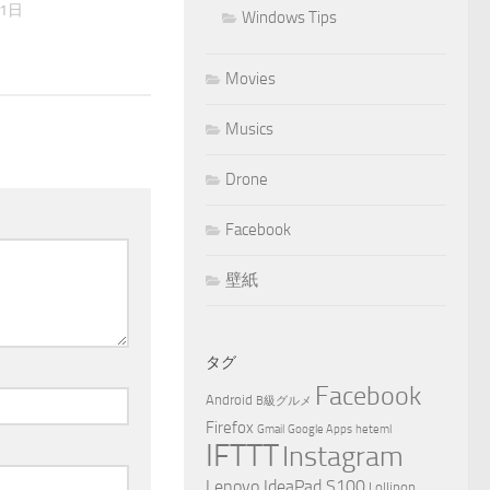
11日
Windows Tips
Movies
Musics
Drone
Facebook
壁紙
タグ
Facebook
Android
B級グルメ
Firefox
Gmail
Google Apps
heteml
IFTTT
Instagram
Lenovo IdeaPad S100
Lollipop