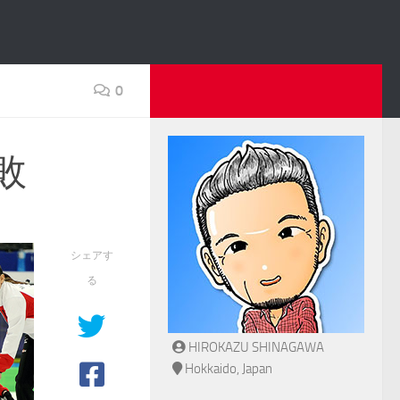
0
敗
シェアす
る
HIROKAZU SHINAGAWA
Hokkaido, Japan