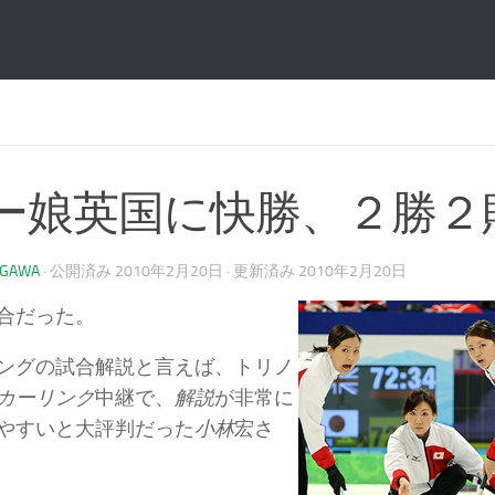
ー娘英国に快勝、２勝２
AGAWA
· 公開済み
2010年2月20日
· 更新済み
2010年2月20日
合だった。
ングの試合解説と言えば、トリノ
カーリング
中継で、
解説
が非常に
やすいと大評判だった
小林
宏さ