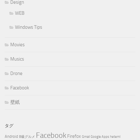
Design
WEB
Windows Tips
Movies
Musics
Drone
Facebook
壁紙
タグ
Facebook
Firefox
Android
B級グルメ
Gmail
Google Apps
heteml