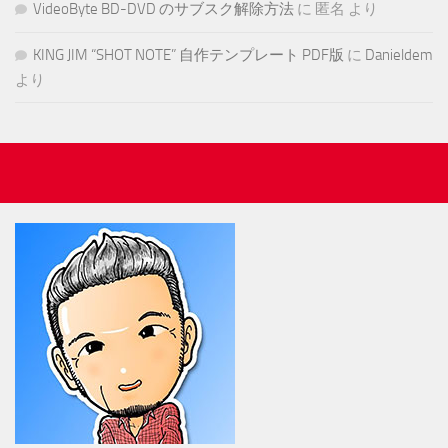
VideoByte BD-DVD のサブスク解除方法
に
匿名
より
KING JIM “SHOT NOTE” 自作テンプレート PDF版
に
Danieldem
より