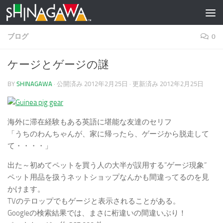
コンテンツへスキップ
ブログ
0
ケージとゲージの謎
BY
SHINAGAWA
· 公開済み
2012年2月25日
· 更新済み
2012年2月25日
海外に滞在経験もある英語に堪能な友達のセリフ
「うちのわんちゃんが、家に帰ったら、ゲージから脱走して
て・・・・」
出た～初めてペットを買う人の大半が誤用する”ゲージ現象”
ペット用品を扱うネットショップなんかも間違ってるのを見
かけます。
TVのテロップでもゲージと表示されることがある。
Googleの検索結果では、まさに桁違いの間違いぶり！