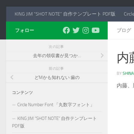
KING JIM “SHOT NOTE” 自作テンプレート PDF版
Cir
フォロー
ブログ
次の記事
内
去年の領収書が見つか…
前の記事
BY
SHIN
どMかも知れない 歯の
内藤、
コンテンツ
Circle Number Font 「丸数字フォント」
KING JIM “SHOT NOTE” 自作テンプレート
PDF版