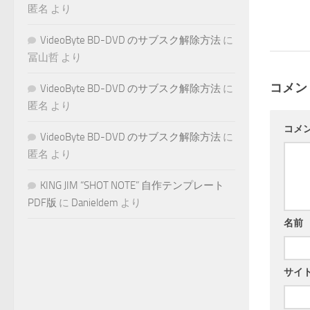
匿名
より
VideoByte BD-DVD のサブスク解除方法
に
冨山哲
より
コメン
VideoByte BD-DVD のサブスク解除方法
に
匿名
より
コメ
VideoByte BD-DVD のサブスク解除方法
に
匿名
より
KING JIM “SHOT NOTE” 自作テンプレート
PDF版
に
Danieldem
より
名前
サイ