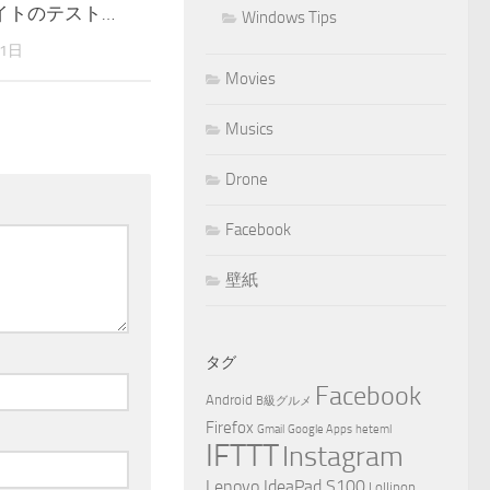
イトのテスト…
Windows Tips
21日
Movies
Musics
Drone
Facebook
壁紙
タグ
Facebook
Android
B級グルメ
Firefox
Gmail
Google Apps
heteml
IFTTT
Instagram
Lenovo IdeaPad S100
Lollipop