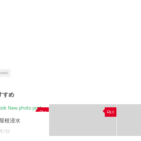
weets
すすめ
1
0
 屋根浸水
2月7日