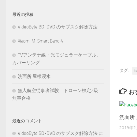
最近の投稿
VideoByte BD-DVD のサブスク解除方法
Xiaomi Mi Smart Band 4
TVアンテナ線・光モジュラーケーブル、
カバーリング
タグ:
t
洗面所 屋根浸水
無人航空従事者試験 ドローン検定2級
お
無事合格
洗面所
最近のコメント
2019年
VideoByte BD-DVD のサブスク解除方法
に