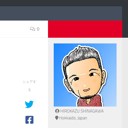
0
シェアす
る
HIROKAZU SHINAGAWA
Hokkaido, Japan