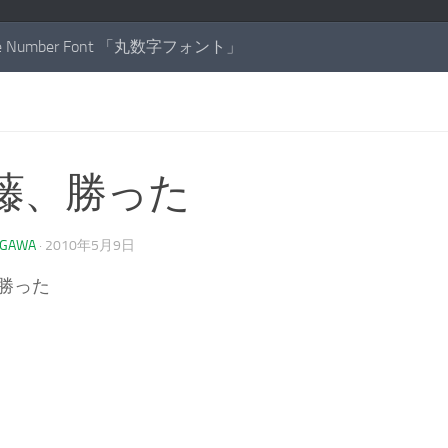
cle Number Font 「丸数字フォント」
藤、勝った
AGAWA
·
2010年5月9日
勝った