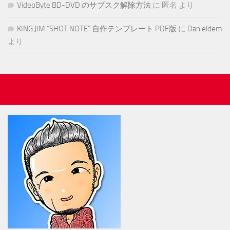
VideoByte BD-DVD のサブスク解除方法
に
匿名
より
KING JIM “SHOT NOTE” 自作テンプレート PDF版
に
Danieldem
より