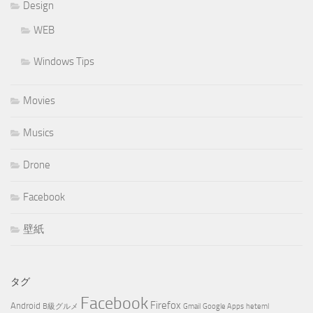
Design
WEB
Windows Tips
Movies
Musics
Drone
Facebook
壁紙
タグ
Facebook
Firefox
Android
B級グルメ
Gmail
Google Apps
heteml