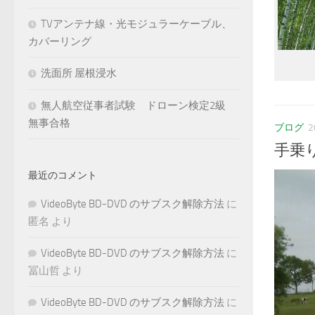
TVアンテナ線・光モジュラーケーブル、
カバーリング
洗面所 屋根浸水
無人航空従事者試験 ドローン検定2級
無事合格
ブログ
2
手乗
最近のコメント
VideoByte BD-DVD のサブスク解除方法
に
匿名
より
VideoByte BD-DVD のサブスク解除方法
に
冨山哲
より
VideoByte BD-DVD のサブスク解除方法
に