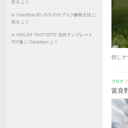
匿名
より
VideoByte BD-DVD のサブスク解除方法
に
匿名
より
KING JIM “SHOT NOTE” 自作テンプレート
PDF版
に
Danieldem
より
但しケ
ブログ
2
富良