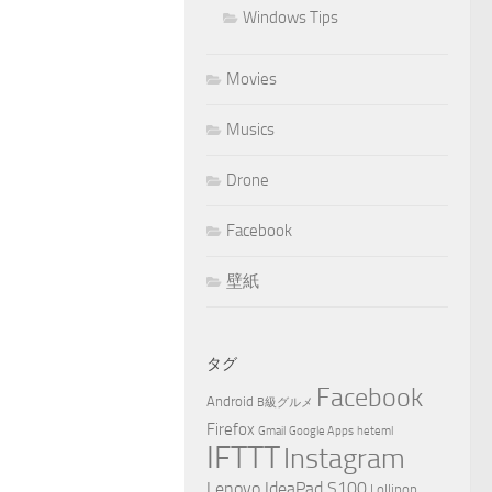
Windows Tips
Movies
Musics
Drone
Facebook
壁紙
タグ
Facebook
Android
B級グルメ
Firefox
Gmail
Google Apps
heteml
IFTTT
Instagram
Lenovo IdeaPad S100
Lollipop