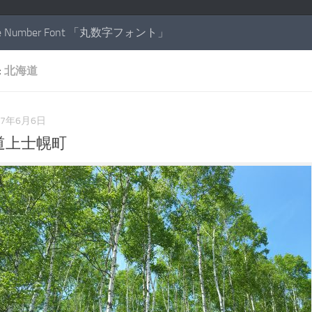
cle Number Font 「丸数字フォント」
:
北海道
17年6月6日
道上士幌町