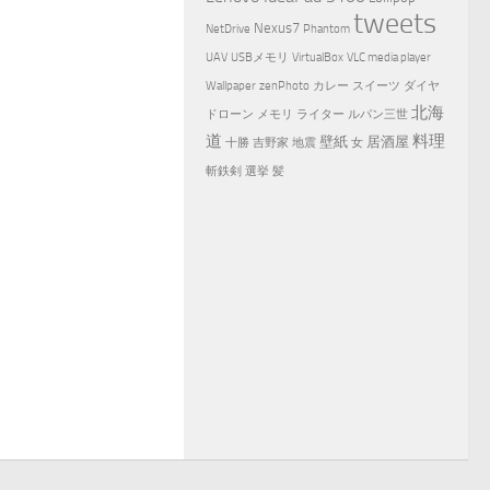
tweets
Nexus7
NetDrive
Phantom
UAV
USBメモリ
VirtualBox
VLC media player
Wallpaper
zenPhoto
カレー
スイーツ
ダイヤ
北海
ドローン
メモリ
ライター
ルパン三世
道
料理
壁紙
居酒屋
十勝
吉野家
地震
女
斬鉄剣
選挙
髪