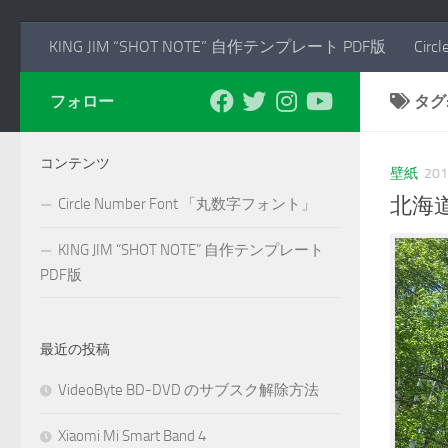
KING JIM “SHOT NOTE” 自作テンプレート PDF版
Cir
フォロー
タグ
コンテンツ
壁紙
20
北海
Circle Number Font 「丸数字フォント」
KING JIM “SHOT NOTE” 自作テンプレート
PDF版
最近の投稿
VideoByte BD-DVD のサブスク解除方法
Xiaomi Mi Smart Band 4